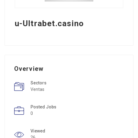
u-Ultrabet.casino
Overview
Sectors
Ventas
Posted Jobs
0
Viewed
26