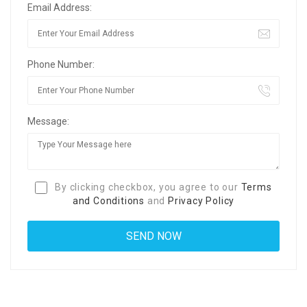
Email Address:
Phone Number:
Message:
By clicking checkbox, you agree to our
Terms
and Conditions
and
Privacy Policy