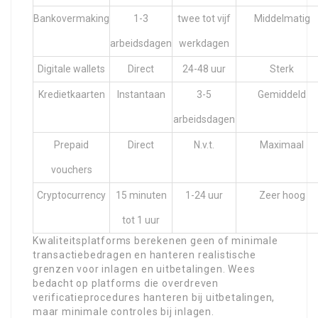
Bankovermaking
1-3
twee tot vijf
Middelmatig
arbeidsdagen
werkdagen
Digitale wallets
Direct
24-48 uur
Sterk
Kredietkaarten
Instantaan
3-5
Gemiddeld
arbeidsdagen
Prepaid
Direct
N.v.t.
Maximaal
vouchers
Cryptocurrency
15 minuten
1-24 uur
Zeer hoog
tot 1 uur
Kwaliteitsplatforms berekenen geen of minimale
transactiebedragen en hanteren realistische
grenzen voor inlagen en uitbetalingen. Wees
bedacht op platforms die overdreven
verificatieprocedures hanteren bij uitbetalingen,
maar minimale controles bij inlagen.