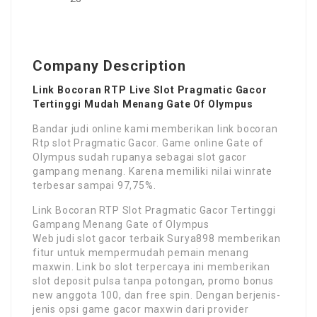
Company Description
Link Bocoran RTP Live Slot Pragmatic Gacor
Tertinggi Mudah Menang Gate Of Olympus
Bandar judi online kami memberikan link bocoran
Rtp slot Pragmatic Gacor. Game online Gate of
Olympus sudah rupanya sebagai slot gacor
gampang menang. Karena memiliki nilai winrate
terbesar sampai 97,75%.
Link Bocoran RTP Slot Pragmatic Gacor Tertinggi
Gampang Menang Gate of Olympus
Web judi slot gacor terbaik Surya898 memberikan
fitur untuk mempermudah pemain menang
maxwin. Link bo slot terpercaya ini memberikan
slot deposit pulsa tanpa potongan, promo bonus
new anggota 100, dan free spin. Dengan berjenis-
jenis opsi game gacor maxwin dari provider