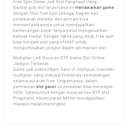
Free Spin Game Judi Slot Penghasil Uang
Bandar judi slot terpercaya ini
menawarkan game
dengan fitur free spin sebagai bagian dari
penawaran mereka, dan pemain bisa
memanfaatkannya untuk mendapatkan
kemenangan besar tanpa patut mengeluarkan
banyak modal. Dengan taktik yang ideal, free spin
bisa menjadi alat yang efektif untuk
mengumpulkan jackpot dalam permainan slot.
Multiplier Link Bocoran RTP Game Slot Online
Jackpot Terbesar
Game judi online24jam Gate of Olympus, memiliki
multiplier yang menjadi kombinasi kemenangan
selama putaran free. Umpamanya, dalam
permainan
slot gacor
ini perkalian bisa mencapai
500x. Selanjutnya dengan bocoran live RTP slot
Pragmatic, kesempatan bettor mendapatkan
maxwin malah meningkat.