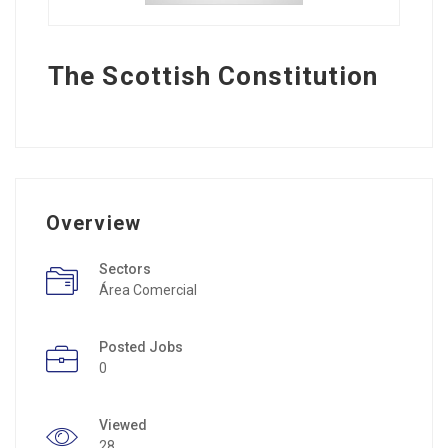
The Scottish Constitution
Overview
Sectors
Área Comercial
Posted Jobs
0
Viewed
28