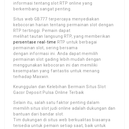
informasi tentang slot RTP online yang
berkembang sangat penting.
Situs web GB777 terpercaya menyediakan
kebocoran harian tentang permainan slot dengan
RTP tertinggi. Pemain dapat
melihat tautan langsung RTP, yang memberikan
persentase real-time
RTP untuk berbagai
permainan slot, sering bersama
dengan informasi ini. Anda dapat memilih
permainan slot gading lebih mudah dengan
menggunakan kebocoran ini dan memiliki
kesempatan yang fantastis untuk menang
terhadap Maxwin.
Keunggulan dan Kelebihan Bermain Situs Slot
Gacor Deposit Pulsa Online Terbaik
Selain itu, salah satu faktor penting dalam
memilih situs slot judi online adalah dukungan dan
bantuan dari bandar slot.
Tim dukungan di situs web berkualitas biasanya
tersedia untuk pemain setiap saat, baik untuk