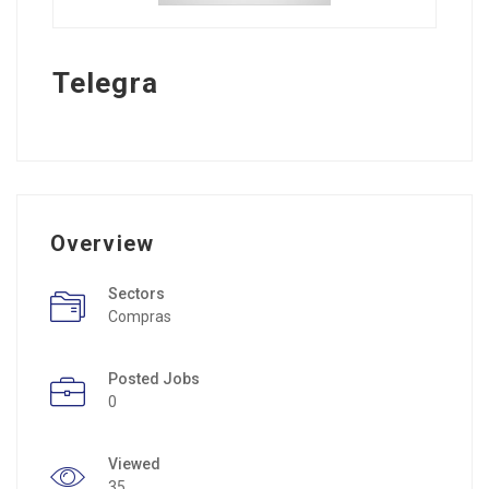
Telegra
Overview
Sectors
Compras
Posted Jobs
0
Viewed
35