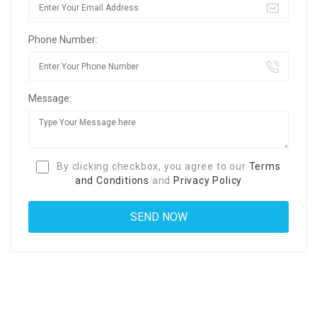
Phone Number:
Message:
By clicking checkbox, you agree to our
Terms
and Conditions
and
Privacy Policy