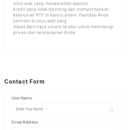
situs web yang menawarkan deposit
kredit yang tidak dipotong dan memperhatikan
kebocoran RTP di kasino online. Pastikan Anda
bermain di situs web yang
dapat dipercaya secara teratur untuk melindungi
privasi dan kenyamanan Anda.
Contact Form
User Name:
Email Address: