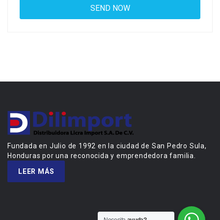
Fundada en Julio de 1992 en la ciudad de San Pedro Sula,
Honduras por una reconocida y emprendedora familia.
LEER MÁS