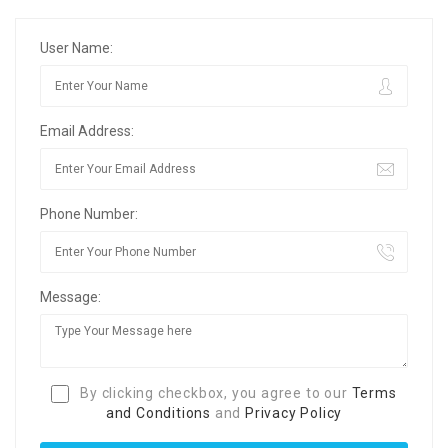
User Name:
Email Address:
Phone Number:
Message:
By clicking checkbox, you agree to our
Terms
and Conditions
and
Privacy Policy