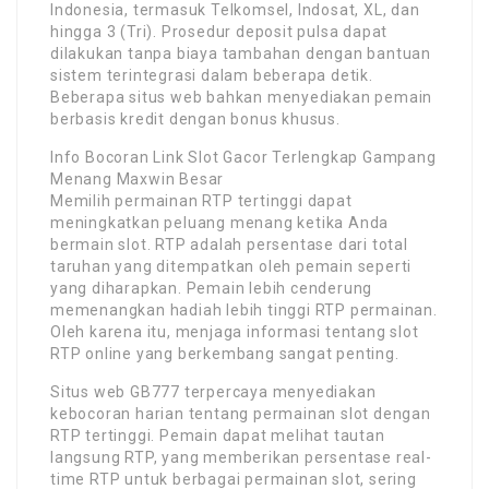
Indonesia, termasuk Telkomsel, Indosat, XL, dan
hingga 3 (Tri). Prosedur deposit pulsa dapat
dilakukan tanpa biaya tambahan dengan bantuan
sistem terintegrasi dalam beberapa detik.
Beberapa situs web bahkan menyediakan pemain
berbasis kredit dengan bonus khusus.
Info Bocoran Link Slot Gacor Terlengkap Gampang
Menang Maxwin Besar
Memilih permainan RTP tertinggi dapat
meningkatkan peluang menang ketika Anda
bermain slot. RTP adalah persentase dari total
taruhan yang ditempatkan oleh pemain seperti
yang diharapkan. Pemain lebih cenderung
memenangkan hadiah lebih tinggi RTP permainan.
Oleh karena itu, menjaga informasi tentang slot
RTP online yang berkembang sangat penting.
Situs web GB777 terpercaya menyediakan
kebocoran harian tentang permainan slot dengan
RTP tertinggi. Pemain dapat melihat tautan
langsung RTP, yang memberikan persentase real-
time RTP untuk berbagai permainan slot, sering