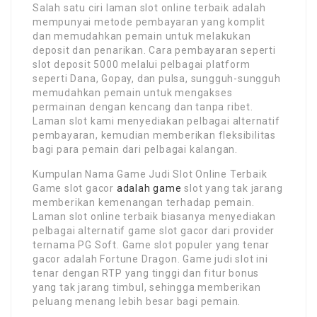
Salah satu ciri laman slot online terbaik adalah
mempunyai metode pembayaran yang komplit
dan memudahkan pemain untuk melakukan
deposit dan penarikan. Cara pembayaran seperti
slot deposit 5000 melalui pelbagai platform
seperti Dana, Gopay, dan pulsa, sungguh-sungguh
memudahkan pemain untuk mengakses
permainan dengan kencang dan tanpa ribet.
Laman slot kami menyediakan pelbagai alternatif
pembayaran, kemudian memberikan fleksibilitas
bagi para pemain dari pelbagai kalangan.
Kumpulan Nama Game Judi Slot Online Terbaik
Game slot gacor
adalah game
slot yang tak jarang
memberikan kemenangan terhadap pemain.
Laman slot online terbaik biasanya menyediakan
pelbagai alternatif game slot gacor dari provider
ternama PG Soft. Game slot populer yang tenar
gacor adalah Fortune Dragon. Game judi slot ini
tenar dengan RTP yang tinggi dan fitur bonus
yang tak jarang timbul, sehingga memberikan
peluang menang lebih besar bagi pemain.