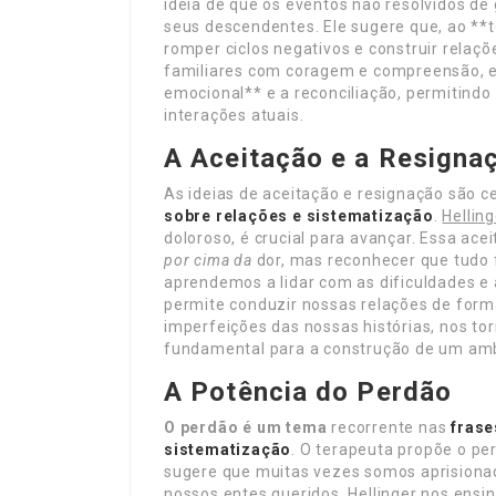
ideia de que os eventos não resolvidos de
seus descendentes. Ele sugere que, ao **
romper ciclos negativos e construir relaç
familiares com coragem e compreensão, e
emocional** e a reconciliação, permitindo
interações atuais.
A Aceitação e a Resigna
As ideias de aceitação e resignação são c
sobre relações e sistematização
.
Hellin
doloroso, é crucial para avançar. Essa ace
por cima da
dor, mas reconhecer que tudo f
aprendemos a lidar com as dificuldades e 
permite conduzir nossas relações de form
imperfeições das nossas histórias, nos t
fundamental para a construção de um ambi
A Potência do Perdão
O perdão é um tema
recorrente nas
frase
sistematização
. O terapeuta propõe o pe
sugere que muitas vezes somos aprisiona
nossos entes queridos. Hellinger nos ensi