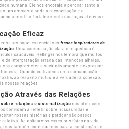
idade humana. Ele nos encoraja a perdoar tanto a
o um ambiente onde a reconciliação e a
inho permite o fortalecimento dos laços afetivos e
cação Eficaz
penha um papel essencial nas
frases inspiradoras de
tização
. Uma comunicação clara e respeitosa é
nculos saudáveis. Hellinger nos lembra que muitos
e da interpretação errada das intenções alheias.
s nos comprometer a ouvir ativamente e expressar
 honesta. Quando cultivamos uma comunicação
patia, ao respeito mútuo e à verdadeira conexão,
de nossas relações.
ação Através das Relações
 sobre relações e sistematização
nos oferecem
os convidam a refletir sobre nossas vidas e
ceitar nossas histórias e perdoar são passos
 coletiva. Ao aplicarmos esses princípios na vida
es, mas também contribuímos para a construção de