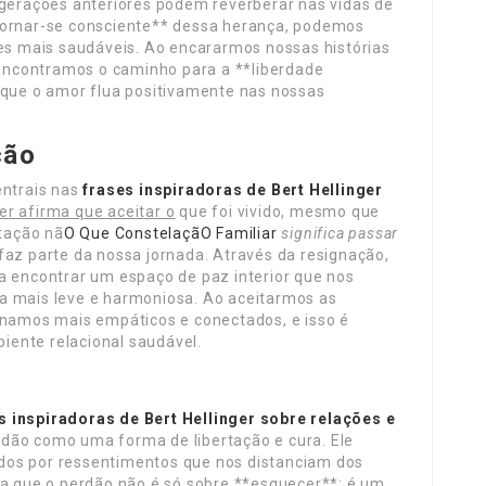
 gerações anteriores podem reverberar nas vidas de
tornar-se consciente** dessa herança, podemos
ões mais saudáveis. Ao encararmos nossas histórias
ncontramos o caminho para a **liberdade
 que o amor flua positivamente nas nossas
ção
entrais nas
frases inspiradoras de Bert
Hellinger
ger afirma que aceitar o
que foi vivido, mesmo que
itação nã
O Que ConstelaçãO Familiar
significa passar
az parte da nossa jornada. Através da resignação,
a encontrar um espaço de paz interior que nos
a mais leve e harmoniosa. Ao aceitarmos as
ornamos mais empáticos e conectados, e isso é
ente relacional saudável.
s inspiradoras de Bert Hellinger sobre relações e
rdão como uma forma de libertação e cura. Ele
dos por ressentimentos que nos distanciam dos
na que o perdão não é só sobre **esquecer**; é um