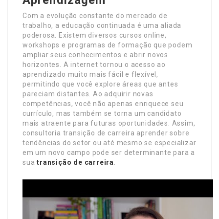
Com a evolução constante do mercado de
trabalho, a educação continuada é uma aliada
poderosa. Existem diversos cursos online,
workshops e programas de formação que podem
ampliar seus conhecimentos e abrir novos
horizontes. A internet tornou o acesso ao
aprendizado muito mais fácil e flexível,
permitindo que você explore áreas que antes
pareciam distantes. Ao adquirir novas
competências, você não apenas enriquece seu
currículo, mas também se torna um candidato
mais atraente para futuras oportunidades. Assim,
consultoria transição de carreira aprender sobre
tendências do setor ou até mesmo se especializar
em um novo campo pode ser determinante para a
sua
transição de carreira
.