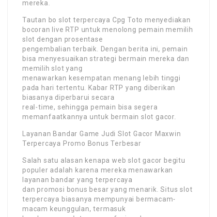
mereka.
Tautan bo slot terpercaya Cpg Toto menyediakan
bocoran live RTP untuk menolong pemain memilih
slot dengan prosentase
pengembalian terbaik. Dengan berita ini, pemain
bisa menyesuaikan strategi bermain mereka dan
memilih slot yang
menawarkan kesempatan menang lebih tinggi
pada hari tertentu. Kabar RTP yang diberikan
biasanya diperbarui secara
real-time, sehingga pemain bisa segera
memanfaatkannya untuk bermain slot gacor.
Layanan Bandar Game Judi Slot Gacor Maxwin
Terpercaya Promo Bonus Terbesar
Salah satu alasan kenapa web slot gacor begitu
populer adalah karena mereka menawarkan
layanan bandar yang terpercaya
dan promosi bonus besar yang menarik. Situs slot
terpercaya biasanya mempunyai bermacam-
macam keunggulan, termasuk