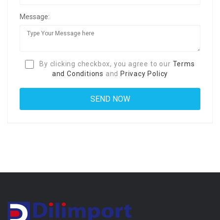
Message:
By clicking checkbox, you agree to our
Terms
and Conditions
and
Privacy Policy