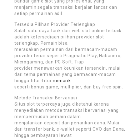
bandar game slot yang profesional, yang
menjamin segala transaksi berjalan lancar dan
setiap permainan adil.
Tersedia Pilihan Provider Terlengkap
Salah satu daya tarik dari web slot online terbaik
adalah ketersediaan pilihan provider slot
terlengkap. Pemain bisa
merasakan permainan dari bermacam-macam
provider tenar seperti Pragmatic Play, Habanero,
Microgaming, dan PG Soft. Tiap
provider menawarkan keunikan tersendiri, mulai
dari tema permainan yang bermacam-macam
hingga fitur-fitur
menarik
seperti bonus game, multiplier, dan buy free spin.
Metode Transaksi Bervariasi
Situs slot terpercaya juga diketahui karena
menyediakan metode transaksi bervariasi yang
mempermudah pemain dalam
menjalankan deposit dan penarikan dana. Mulai
dari transfer bank, e-wallet seperti OVO dan Dana,
hingga pembayaran lewat