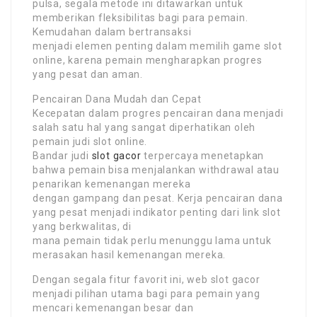
pulsa, segala metode ini ditawarkan untuk
memberikan fleksibilitas bagi para pemain.
Kemudahan dalam bertransaksi
menjadi elemen penting dalam memilih game slot
online, karena pemain mengharapkan progres
yang pesat dan aman.
Pencairan Dana Mudah dan Cepat
Kecepatan dalam progres pencairan dana menjadi
salah satu hal yang sangat diperhatikan oleh
pemain judi slot online.
Bandar judi
slot gacor
terpercaya menetapkan
bahwa pemain bisa menjalankan withdrawal atau
penarikan kemenangan mereka
dengan gampang dan pesat. Kerja pencairan dana
yang pesat menjadi indikator penting dari link slot
yang berkwalitas, di
mana pemain tidak perlu menunggu lama untuk
merasakan hasil kemenangan mereka.
Dengan segala fitur favorit ini, web slot gacor
menjadi pilihan utama bagi para pemain yang
mencari kemenangan besar dan