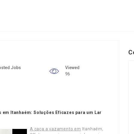
C
osted Jobs
Viewed
96
em Itanhaém: Soluções Eficazes para um Lar
A caça a vazamento em
Itanhaém,