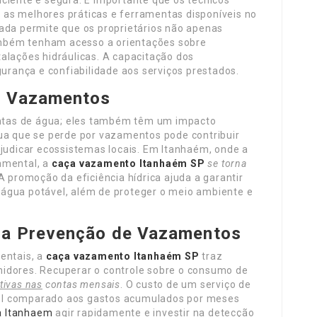
iciente e segura. É importante que os técnicos
as melhores práticas e ferramentas disponíveis no
cada permite que os proprietários não apenas
mbém tenham acesso a orientações sobre
alações hidráulicas. A capacitação dos
gurança e confiabilidade aos serviços prestados.
s Vazamentos
tas de água; eles também têm um impacto
gua que se perde por vazamentos pode contribuir
ejudicar ecossistemas locais. Em Itanhaém, onde a
amental, a
caça vazamento Itanhaém SP
se torna
 A promoção da eficiência hídrica ajuda a garantir
água potável, além de proteger o meio ambiente e
da Prevenção de Vazamentos
entais, a
caça vazamento Itanhaém SP
traz
idores. Recuperar o controle sobre o consumo de
tivas nas
contas mensais
. O custo de um serviço de
el comparado aos gastos acumulados por meses
a Itanhaem
agir rapidamente e investir na detecção