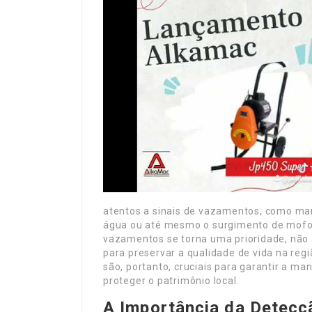
atentos a sinais de vazamentos, como ma
água ou até mesmo o surgimento de mofo. 
vazamentos se torna uma prioridade, nã
para preservar a qualidade de vida na re
são, portanto, cruciais para garantir a m
proteger o patrimônio local.
A Importância da Detec