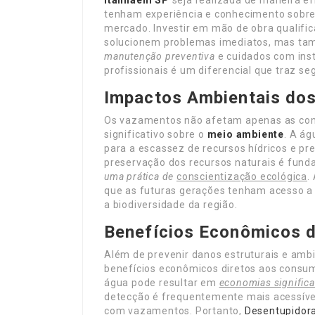
Itanhaém SP
seja realizada de maneira ef
tenham experiência e conhecimento sobre 
mercado. Investir em mão de obra qualifi
solucionem problemas imediatos, mas ta
manutenção preventiva
e cuidados com inst
profissionais é um diferencial que traz se
Impactos Ambientais do
Os vazamentos não afetam apenas as con
significativo sobre o
meio ambiente
. A á
para a escassez de recursos hídricos e pr
preservação dos recursos naturais é fund
uma prática de
conscientização ecológica
.
que as futuras gerações tenham acesso a 
a biodiversidade da região.
Benefícios Econômicos 
Além de prevenir danos estruturais e ambi
benefícios econômicos diretos aos consum
água pode resultar em
economias significa
detecção é frequentemente mais acessív
com vazamentos. Portanto,
Desentupidor