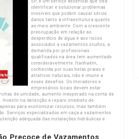
SP, é um serviço essencial que visa
identificar e solucionar problemas
invisíveis que podem causar sérios
danos tanto à infraestrutura quanto
ao meio ambiente. Com a crescente
preocupação em relação ao
desperdício de água e aos riscos
associados a vazamentos ocultos, a
demanda por profissionais
qualificados na área tem aumentado
consideravelmente. Itanhaém,
conhecida por suas belas praias e
atrativos naturais, não é imune a
esses desafios. Os moradores e
empresários locais devem estar
nchas de umidade, aumento inesperado na conta de
Investir na detecção e reparo imediato de
o apenas para economizar recursos, mas também
gião. Serviços especializados em caça a vazamentos
anutenção adequada das instalações hidráulicas e
ção Precoce de Vazamentos