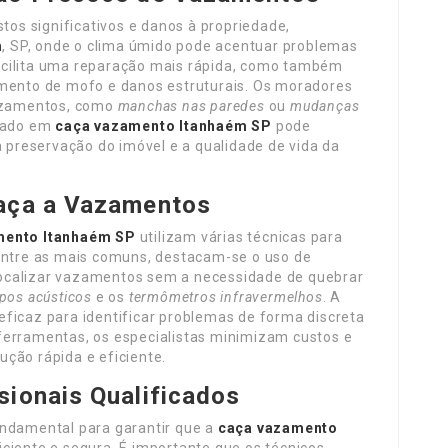
tos significativos e danos à propriedade,
m
, SP, onde o clima úmido pode acentuar problemas
acilita uma reparação mais rápida, como também
imento de mofo e danos estruturais. Os moradores
vazamentos, como
manchas nas paredes
ou
mudanças
izado em
caça vazamento Itanhaém SP
pode
a preservação do imóvel e a qualidade de vida da
Caça a Vazamentos
mento Itanhaém SP
utilizam várias técnicas para
 Entre as mais comuns, destacam-se o uso de
ocalizar vazamentos sem a necessidade de quebrar
pos acústicos
e os
termômetros infravermelhos
. A
ficaz para identificar problemas de forma discreta
ferramentas, os especialistas minimizam custos e
ção rápida e eficiente.
sionais Qualificados
undamental para garantir que a
caça vazamento