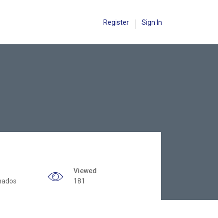
Register
Sign In
Viewed
mados
181