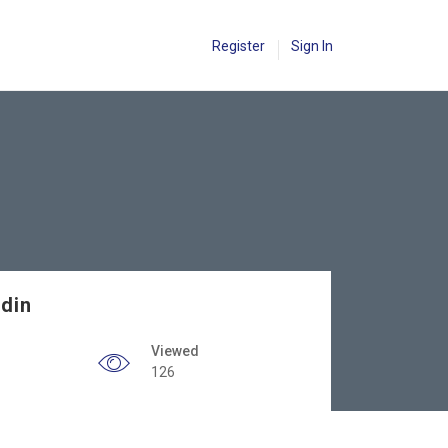
Register
Sign In
ndin
Viewed
126